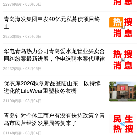
深蓝中心作为绿城中国的壹号封面作品和青岛首个
22976阅读
08月06日
城市超级TOD综合体，位于市南区核心位置，是市南
青岛海发集团申发40亿元私募债项目终
止
区重点推进的城市更新项目。其商业板块青岛GT
PLAZA作为岛城人文商业的启新之作，青岛GT
29253阅读
08月06日
PLAZA用独特的审美意趣、深厚的历史底蕴、多元的
华电青岛热力公司青岛爱水龙管业买卖合
同纠纷案最新进展，华电选聘本案代理律
场景符号，构建岛城的鲜明语境。从城市超级场域到
师
友好型空间，从年度营销事件、品牌造势推广、超级
29432阅读
08月06日
流量阵地的打造以及商业社群的构建，创造更加丰富
优衣库2026秋冬新品登陆山东，以持续
进化的LifeWear重塑秋冬衣橱
多彩、亲切友好的生活体验，让商业空间真正融入城
市生活，成为不可或缺的一部分。
31190阅读
08月04日
青岛针对个体工商户有没有扶持政策？青
相信在不久之后，青岛GT PLAZA必将成为一张具
岛市民营经济发展局答复来了
有引领性、代表性、开创性的城市人文商业新名片。
21148阅读
08月04日