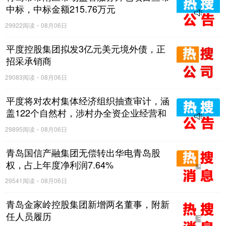
中标，中标金额215.76万元
活方式的国内头部设计师买手店和明星定制店UIXIU，
来自成都Regular源野的tazaTe大地茶场，以及
29922阅读
08月06日
BadMarket潮流杂货铺、MOF少女百货等全国知名头
平度控股集团拟发3亿元美元境外债，正
招采承销商
部主理人品牌，将齐聚这座在地化定制的人文商业场
域，共同开创GT深活方式新纪元。
29083阅读
08月06日
平度将对农村集体经济组织抽查审计，涵
盖122个自然村，涉村办全资企业经营和
与村集体资金往来等情况
29895阅读
08月06日
青岛国信产融集团无偿转出华电青岛股
权，占上年度净利润7.64%
29541阅读
08月06日
青岛金家岭控股集团新增两名董事，附新
任人员履历