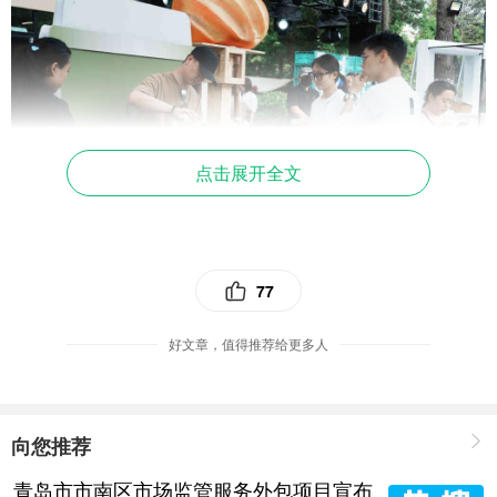
点击展开全文
77
向「新」突围 开启城市深活想象
好文章，值得推荐给更多人
据了解，青岛GT PLAZA首店占比40%。意大利
COSCIA潮奢精品百货山东首家旗舰店、“老佛爷”卡尔
拉格斐创建的个人品牌Karl Lagerfeld、LVMH集团旗
向您推荐
下的DKNY品牌，提倡极简、高级、新锐，完美融合生
青岛市市南区市场监管服务外包项目宣布