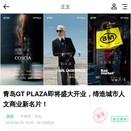
正文
1
/
5
青岛GT PLAZA即将盛大开业，缔造城市人
文商业新名片！
原创
IP属地：
未知
探店测评
2024-08-25 16:00
· 34199阅读