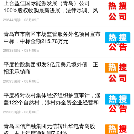
上合益佳国际能源发展（青岛）公司
100%股权收购最新进展，法律尽调、风
险评估业务服务成交候选人公示
29844阅读
08月09日
青岛市市南区市场监管服务外包项目宣布
中标，中标金额215.76万元
29938阅读
08月06日
平度控股集团拟发3亿元美元境外债，正
招采承销商
29093阅读
08月06日
平度将对农村集体经济组织抽查审计，涵
盖122个自然村，涉村办全资企业经营和
与村集体资金往来等情况
29906阅读
08月06日
青岛国信产融集团无偿转出华电青岛股
权，占上年度净利润7.64%