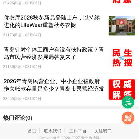
29425阅读
08月06日
优衣库2026秋冬新品登陆山东，以持续
进化的LifeWear重塑秋冬衣橱
31173阅读
08月04日
青岛针对个体工商户有没有扶持政策？青
岛市民营经济发展局答复来了
21136阅读
08月04日
2026年青岛民营企业、中小企业被政府
拖欠账款存量是多少？青岛市民营经济发
展局：暂不具备对外统一公布全市拖欠存
28955阅读
08月04日
量数据的条件
热门评论(
0
)
首页
联系我们
工作平台
关注我们
Copyright @ 2020-2027 青岛热搜网