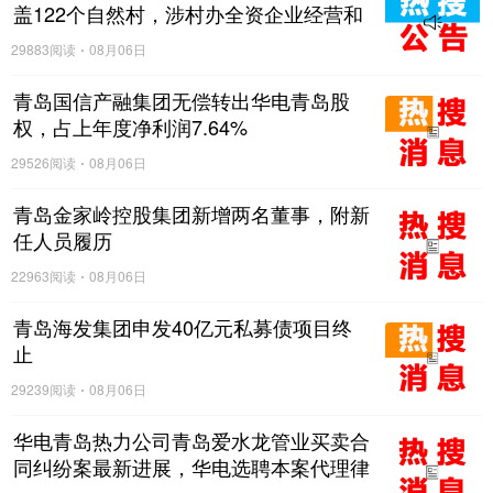
盖122个自然村，涉村办全资企业经营和
与村集体资金往来等情况
29883阅读
08月06日
青岛国信产融集团无偿转出华电青岛股
权，占上年度净利润7.64%
29526阅读
08月06日
青岛金家岭控股集团新增两名董事，附新
任人员履历
22963阅读
08月06日
青岛海发集团申发40亿元私募债项目终
止
29239阅读
08月06日
华电青岛热力公司青岛爱水龙管业买卖合
同纠纷案最新进展，华电选聘本案代理律
师