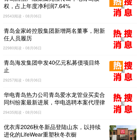
权，占上年度净利润7.64%
29543阅读
08月06日
青岛金家岭控股集团新增两名董事，附新
任人员履历
22980阅读
08月06日
青岛海发集团申发40亿元私募债项目终
止
29257阅读
08月06日
华电青岛热力公司青岛爱水龙管业买卖合
同纠纷案最新进展，华电选聘本案代理律
师
29435阅读
08月06日
优衣库2026秋冬新品登陆山东，以持续
进化的LifeWear重塑秋冬衣橱