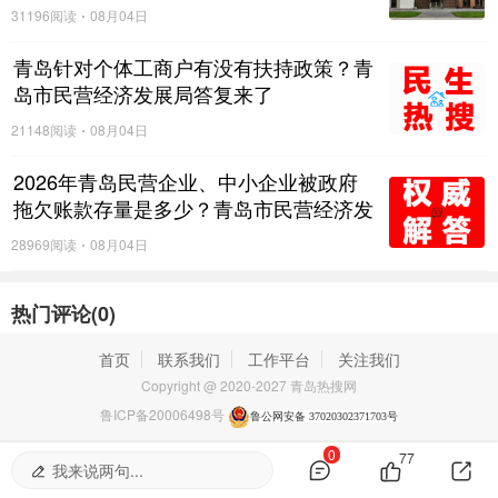
31196阅读
08月04日
青岛针对个体工商户有没有扶持政策？青
岛市民营经济发展局答复来了
21148阅读
08月04日
2026年青岛民营企业、中小企业被政府
拖欠账款存量是多少？青岛市民营经济发
展局：暂不具备对外统一公布全市拖欠存
28969阅读
08月04日
量数据的条件
热门评论(
0
)
首页
联系我们
工作平台
关注我们
Copyright @ 2020-2027 青岛热搜网
鲁ICP备20006498号
鲁公网安备 37020302371703号
0
77
我来说两句...