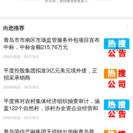
好文章，值得推荐给更多人
向您推荐
青岛市市南区市场监管服务外包项目宣布
中标，中标金额215.76万元
29929阅读
08月06日
平度控股集团拟发3亿元美元境外债，正
招采承销商
29088阅读
08月06日
平度将对农村集体经济组织抽查审计，涵
盖122个自然村，涉村办全资企业经营和
与村集体资金往来等情况
29900阅读
08月06日
青岛国信产融集团无偿转出华电青岛股