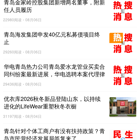
青岛金家岭控股集团新增两名董事，附新
任人员履历
22980阅读
08月06日
青岛海发集团申发40亿元私募债项目终
止
29260阅读
08月06日
华电青岛热力公司青岛爱水龙管业买卖合
同纠纷案最新进展，华电选聘本案代理律
师
29436阅读
08月06日
优衣库2026秋冬新品登陆山东，以持续
进化的LifeWear重塑秋冬衣橱
31197阅读
08月04日
青岛针对个体工商户有没有扶持政策？青
岛市民营经济发展局答复来了