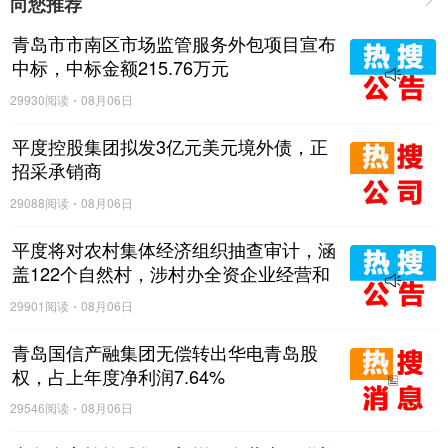
向您推荐
青岛市市南区市场监管服务外包项目宣布
中标，中标金额215.76万元
29930阅读
08月06日
平度控股集团拟发3亿元美元境外债，正
招采承销商
29088阅读
08月06日
平度将对农村集体经济组织抽查审计，涵
盖122个自然村，涉村办全资企业经营和
与村集体资金往来等情况
29901阅读
08月06日
青岛国信产融集团无偿转出华电青岛股
权，占上年度净利润7.64%
29546阅读
08月06日