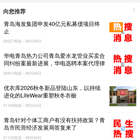
向您推荐
青岛海发集团申发40亿元私募债项目终
止
29227阅读
08月06日
华电青岛热力公司青岛爱水龙管业买卖合
同纠纷案最新进展，华电选聘本案代理律
师
29401阅读
08月06日
优衣库2026秋冬新品登陆山东，以持续
进化的LifeWear重塑秋冬衣橱
31166阅读
08月04日
青岛针对个体工商户有没有扶持政策？青
岛市民营经济发展局答复来了
21125阅读
08月04日