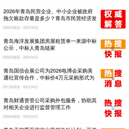
2026年青岛民营企业、中小企业被政府
拖欠账款存量是多少？青岛市民营经济发
展局：暂不具备对外统一公布全市拖欠存
28943阅读
08月04日
量数据的条件
青岛海洋发展集团房屋租赁单一来源中标
公示，中标人青岛链家
26932阅读
08月04日
青岛国信会展公司为2026电博会采购美
通社宣传合作，中标价4万元采购形式为
单一来源
29132阅读
08月04日
青岛财通资管公司采购外包服务，协助其
对相关企业进行监督管理工作
29840阅读
08月04日