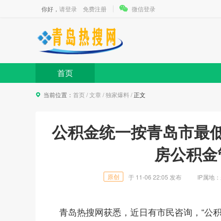
你好，
请登录
免费注册
微信登录
首页
当前位置：
首页
/
文章
/
独家爆料
/
正文
公积金统一按青岛市最
房公积金
原创
于
11-06 22:05
发布
IP属地：
青岛热搜网
获悉，近日有市民咨询，“公