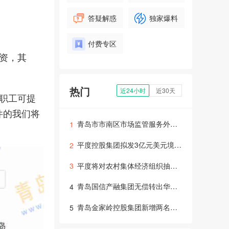
答疑解惑
独家爆料
付费专区
资，其
热门
近24小时
近30天
职工可提
件的我们将
青岛市市南区市场监管服务外包项目宣布中标，中标金额215.76万元
1
平度控股集团拟发3亿元美元境外债，正招采承销商
2
平度将对农村集体经济组织抽查审计，涵盖122个自然村，涉村办全资企业经营和与村集体资金往来等情况
3
青岛国信产融集团无偿转出华电青岛股权，占上年度净利润7.64%
4
青岛金家岭控股集团新增两名董事，附新任人员履历
5