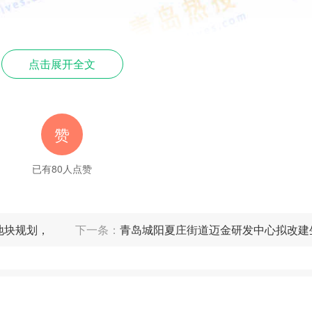
点击展开全文
赞
已有
80
人点赞
地块规划，
下一条：
青岛城阳夏庄街道迈金研发中心拟改建
规划方