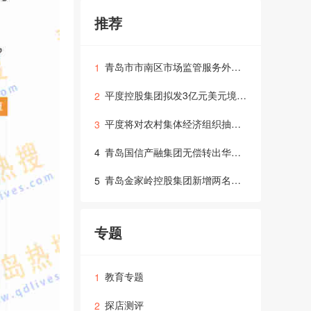
推荐
青岛市市南区市场监管服务外包项目宣布中标，中标金额215.76万元
1
平度控股集团拟发3亿元美元境外债，正招采承销商
2
平度将对农村集体经济组织抽查审计，涵盖122个自然村，涉村办全资企业经营和与村集体资金往来等情况
3
青岛国信产融集团无偿转出华电青岛股权，占上年度净利润7.64%
4
青岛金家岭控股集团新增两名董事，附新任人员履历
5
专题
教育专题
1
探店测评
2