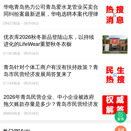
华电青岛热力公司青岛爱水龙管业买卖合
同纠纷案最新进展，华电选聘本案代理律
师
29427阅读
08月06日
优衣库2026秋冬新品登陆山东，以持续
进化的LifeWear重塑秋冬衣橱
31181阅读
08月04日
青岛针对个体工商户有没有扶持政策？青
岛市民营经济发展局答复来了
21144阅读
08月04日
2026年青岛民营企业、中小企业被政府
拖欠账款存量是多少？青岛市民营经济发
展局：暂不具备对外统一公布全市拖欠存
28960阅读
08月04日
量数据的条件