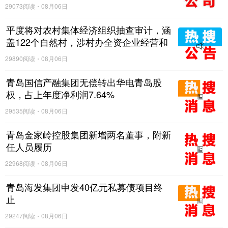
29073阅读
08月06日
平度将对农村集体经济组织抽查审计，涵
盖122个自然村，涉村办全资企业经营和
与村集体资金往来等情况
29890阅读
08月06日
青岛国信产融集团无偿转出华电青岛股
权，占上年度净利润7.64%
29535阅读
08月06日
青岛金家岭控股集团新增两名董事，附新
任人员履历
22968阅读
08月06日
青岛海发集团申发40亿元私募债项目终
止
29247阅读
08月06日