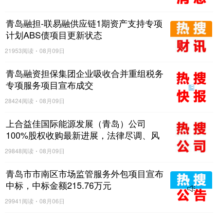
青岛融担-联易融供应链1期资产支持专项
计划ABS债项目更新状态
21953阅读
08月09日
青岛融资担保集团企业吸收合并重组税务
专项服务项目宣布成交
28424阅读
08月09日
上合益佳国际能源发展（青岛）公司
100%股权收购最新进展，法律尽调、风
险评估业务服务成交候选人公示
29848阅读
08月09日
青岛市市南区市场监管服务外包项目宣布
中标，中标金额215.76万元
29941阅读
08月06日