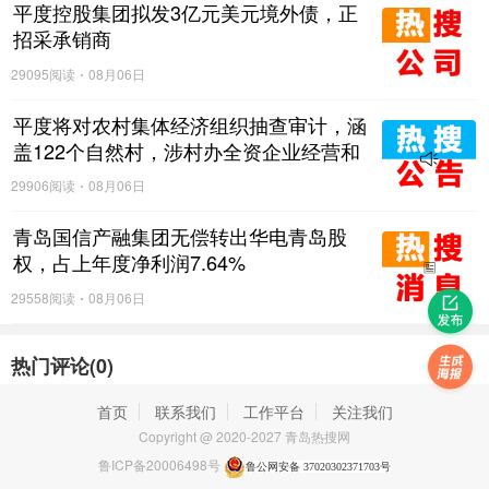
平度控股集团拟发3亿元美元境外债，正
招采承销商
29095阅读
08月06日
平度将对农村集体经济组织抽查审计，涵
盖122个自然村，涉村办全资企业经营和
与村集体资金往来等情况
29906阅读
08月06日
青岛国信产融集团无偿转出华电青岛股
权，占上年度净利润7.64%
29558阅读
08月06日
热门评论(
0
)
首页
联系我们
工作平台
关注我们
Copyright @ 2020-2027 青岛热搜网
鲁ICP备20006498号
鲁公网安备 37020302371703号