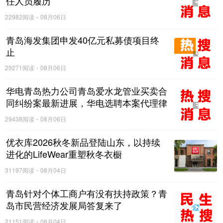
任人员履历
22982阅读
08月06日
青岛海发集团申发40亿元私募债项目终
止
29271阅读
08月06日
华电青岛热力公司青岛爱水龙管业买卖合
同纠纷案最新进展，华电选聘本案代理律
师
29438阅读
08月06日
优衣库2026秋冬新品登陆山东，以持续
进化的LifeWear重塑秋冬衣橱
31197阅读
08月04日
青岛针对个体工商户有没有扶持政策？青
岛市民营经济发展局答复来了
21151阅读
08月04日