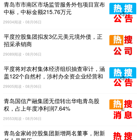
青岛市市南区市场监管服务外包项目宣布
中标，中标金额215.76万元
29934阅读
08月06日
平度控股集团拟发3亿元美元境外债，正
招采承销商
29089阅读
08月06日
平度将对农村集体经济组织抽查审计，涵
盖122个自然村，涉村办全资企业经营和
与村集体资金往来等情况
29905阅读
08月06日
青岛国信产融集团无偿转出华电青岛股
权，占上年度净利润7.64%
29553阅读
08月06日
青岛金家岭控股集团新增两名董事，附新